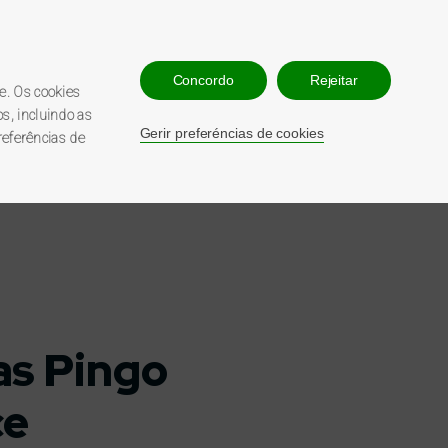
NTE
REGISTAR
LOGIN
Concordo
Rejeitar
e. Os cookies
s, incluindo as
Gerir preferéncias de cookies
referências de
as Pingo
ce