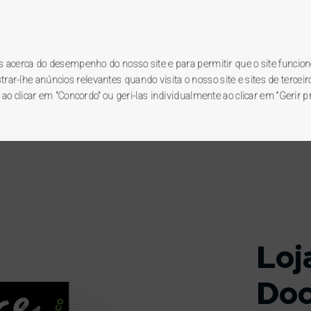
Lojas e Postos
Estamos por perto.
VANTAGENS
LOJAS E POSTOS
APOIO AO CLIE
es acerca do desempenho do nosso site e para permitir que o site funcion
Encontre-nos.
r-lhe anúncios relevantes quando visita o nosso site e sites de terceiro
 ao clicar em "Concordo" ou geri-las individualmente ao clicar em “Gerir p
Loj
Do